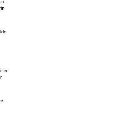
un
rin
ilde
iler,
r
ve