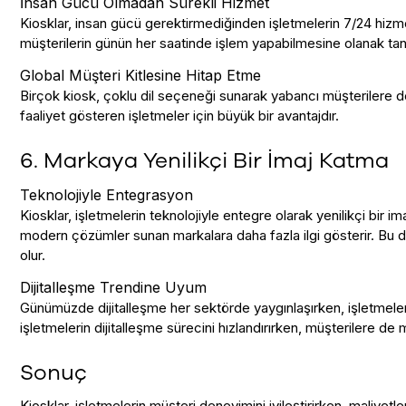
İnsan Gücü Olmadan Sürekli Hizmet
Kiosklar, insan gücü gerektirmediğinden işletmelerin 7/24 hizmet
müşterilerin günün her saatinde işlem yapabilmesine olanak tanır,
Global Müşteri Kitlesine Hitap Etme
Birçok kiosk, çoklu dil seçeneği sunarak yabancı müşterilere de
faaliyet gösteren işletmeler için büyük bir avantajdır.
6. Markaya Yenilikçi Bir İmaj Katma
Teknolojiyle Entegrasyon
Kiosklar, işletmelerin teknolojiyle entegre olarak yenilikçi bir im
modern çözümler sunan markalara daha fazla ilgi gösterir. Bu d
olur.
Dijitalleşme Trendine Uyum
Günümüzde dijitalleşme her sektörde yaygınlaşırken, işletmele
işletmelerin dijitalleşme sürecini hızlandırırken, müşterilere d
Sonuç
Kiosklar, işletmelerin müşteri deneyimini iyileştirirken, maliyet