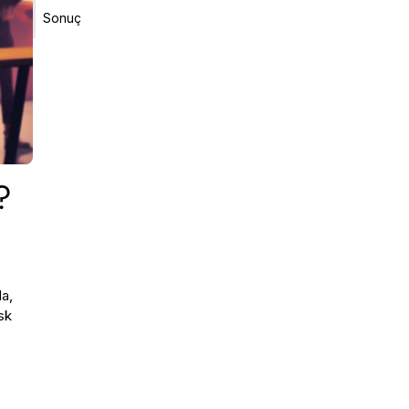
Sonuç
?
da,
sk