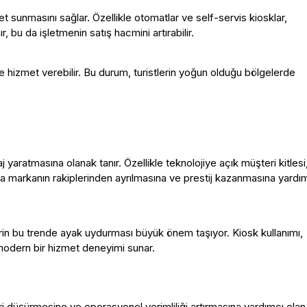
 sunmasını sağlar. Özellikle otomatlar ve self-servis kiosklar,
 bu da işletmenin satış hacmini artırabilir.
 hizmet verebilir. Bu durum, turistlerin yoğun olduğu bölgelerde
aj yaratmasına olanak tanır. Özellikle teknolojiye açık müşteri kitlesi
a markanın rakiplerinden ayrılmasına ve prestij kazanmasına yardı
rin bu trende ayak uydurması büyük önem taşıyor. Kiosk kullanımı,
e modern bir hizmet deneyimi sunar.
leri düşürmesine ve operasyonel verimliliği artırmasına yardımcı olan