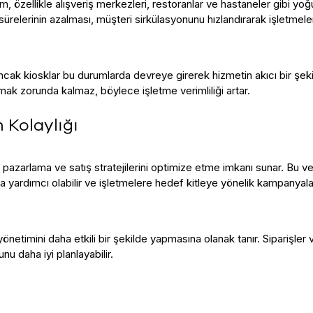
m, özellikle alışveriş merkezleri, restoranlar ve hastaneler gibi yoğ
ürelerinin azalması, müşteri sirkülasyonunu hızlandırarak işletmele
ancak kiosklar bu durumlarda devreye girerek hizmetin akıcı bir şek
mak zorunda kalmaz, böylece işletme verimliliği artar.
m Kolaylığı
 pazarlama ve satış stratejilerini optimize etme imkanı sunar. Bu ver
a yardımcı olabilir ve işletmelere hedef kitleye yönelik kampanyala
önetimini daha etkili bir şekilde yapmasına olanak tanır. Siparişler 
nu daha iyi planlayabilir.